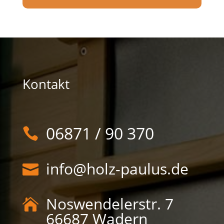
Kontakt
06871 / 90 370

info@holz-paulus.de

Noswendelerstr. 7

66687 Wadern